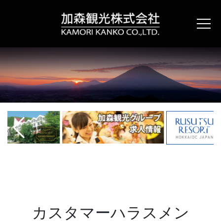
コ
ン
テ
ン
ツ
へ
ス
キ
ッ
プ
カスタマーハラスメン