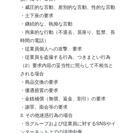
・威圧的な言動、差別的な言動、性的な言動
・土下座の要求
・継続的な、執拗な言動
・拘束的な行動（不退去、居座り、監禁、長
時間の電話）
・従業員個人への攻撃、要求
・従業員を盗撮する行為、つきまとい行為
（2）要求内容の妥当性に照らして不相当と
される場合
・商品交換の要求
・優遇措置の要求
・金銭補償（無償、返金、割引）の要求
・謝罪、面会等の要求
3. その他迷惑行為の場合
・当グループおよび従業員に対するSNSやイ
ンターネット上での誹謗中傷