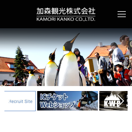
コ
ン
テ
ン
ツ
へ
ス
キ
ッ
プ