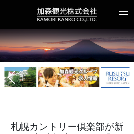
コ
ン
テ
ン
ツ
へ
ス
キ
ッ
プ
札幌カントリー倶楽部が新