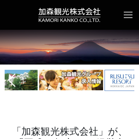
コ
ン
テ
ン
ツ
へ
ス
キ
ッ
プ
「加森観光株式会社」が、