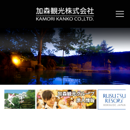
コ
ン
テ
ン
ツ
へ
ス
キ
ッ
プ